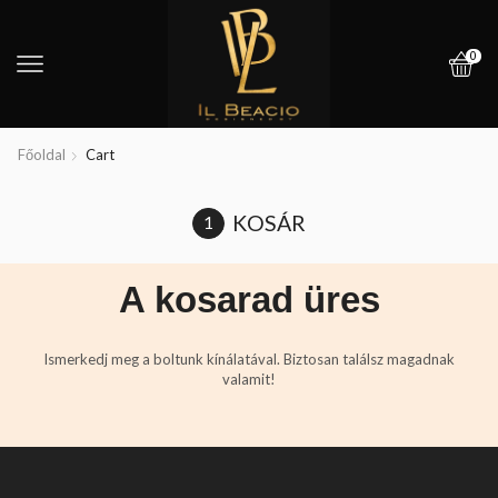
0
Főoldal
Cart
KOSÁR
A kosarad üres
Ismerkedj meg a boltunk kínálatával. Biztosan találsz magadnak
valamit!