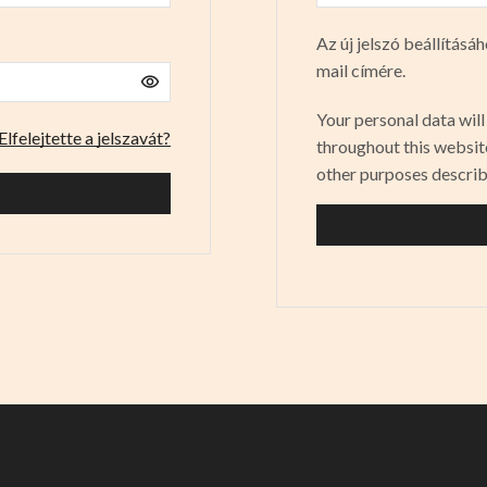
Az új jelszó beállításá
mail címére.
Your personal data wil
Elfelejtette a jelszavát?
throughout this websit
other purposes describ