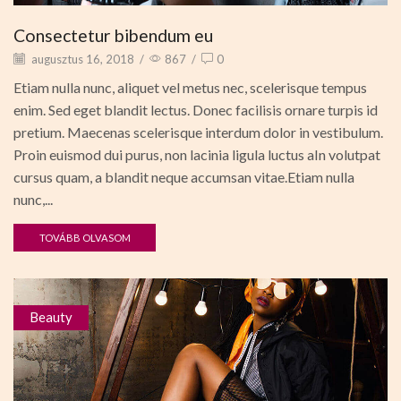
Consectetur bibendum eu
augusztus 16, 2018
/
867
/
0
Etiam nulla nunc, aliquet vel metus nec, scelerisque tempus
enim. Sed eget blandit lectus. Donec facilisis ornare turpis id
pretium. Maecenas scelerisque interdum dolor in vestibulum.
Proin euismod dui purus, non lacinia ligula luctus aIn volutpat
cursus quam, a blandit neque accumsan vitae.Etiam nulla
nunc,...
TOVÁBB OLVASOM
Beauty