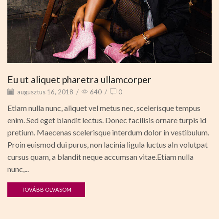
Eu ut aliquet pharetra ullamcorper
augusztus 16, 2018
/
640
/
0
Etiam nulla nunc, aliquet vel metus nec, scelerisque tempus
enim. Sed eget blandit lectus. Donec facilisis ornare turpis id
pretium. Maecenas scelerisque interdum dolor in vestibulum.
Proin euismod dui purus, non lacinia ligula luctus aIn volutpat
cursus quam, a blandit neque accumsan vitae.Etiam nulla
nunc,...
TOVÁBB OLVASOM