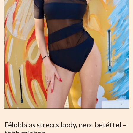
Féloldalas streccs body, necc betéttel –
több színben