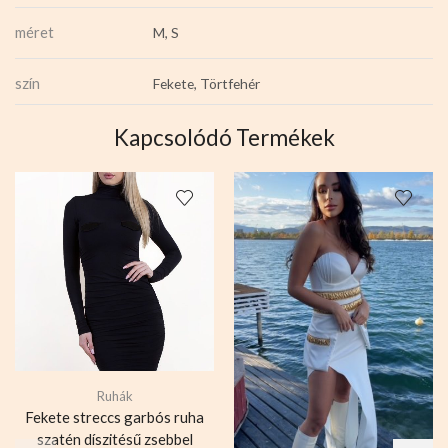
méret
M, S
szín
Fekete, Törtfehér
Kapcsolódó Termékek
Ruhák
Fekete streccs garbós ruha
szatén díszitésű zsebbel