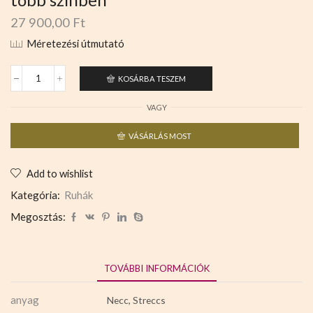
27 900,00
Ft
Méretezési útmutató
KOSÁRBA TESZEM
VAGY
VÁSÁRLÁS MOST
Add to wishlist
Kategória:
Ruhák
Megosztás:
TOVÁBBI INFORMÁCIÓK
anyag
Necc, Streccs