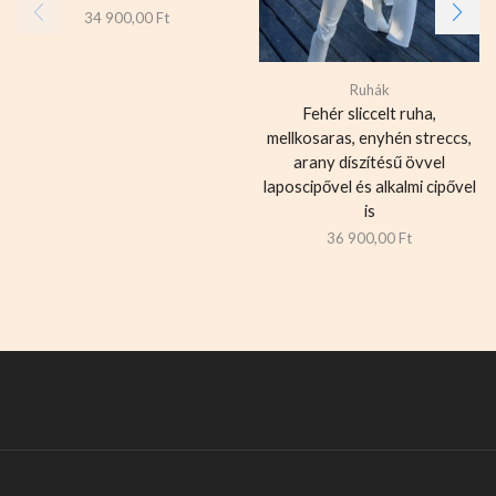
34 900,00
Ft
Ruhák
Fehér sliccelt ruha,
mellkosaras, enyhén streccs,
arany díszítésű övvel
laposcipővel és alkalmi cipővel
is
36 900,00
Ft