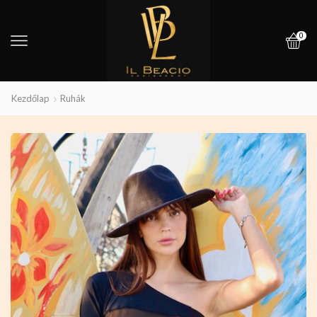
0
Kezdőlap
Ruhák