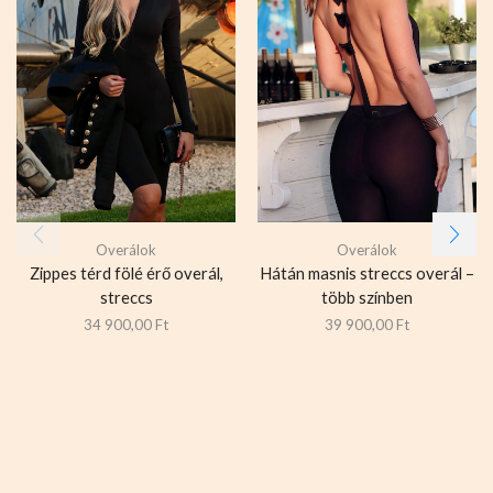
Overálok
Overálok
Zippes térd fölé érő overál,
Hátán masnis streccs overál –
streccs
több színben
34 900,00
Ft
39 900,00
Ft