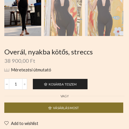
Overál, nyakba kötős, streccs
38 900,00
Ft
Méretezési útmutató
KOSÁRBA TESZEM
VAGY
VÁSÁRLÁS MOST
Add to wishlist