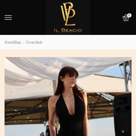
0
Kezdőlap
Overálok