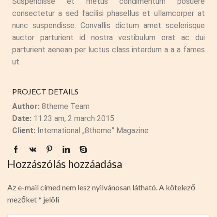
Suspendisse et metus condimentum posuere
consectetur a sed facilisi phasellus et ullamcorper at
nunc suspendisse. Convallis dictum amet scelerisque
auctor parturient id nostra vestibulum erat ac dui
parturient aenean per luctus class interdum a a a fames
ut.
PROJECT DETAILS
Author:
8theme Team
Date:
11.23 am, 2 march 2015
Client:
International „8theme” Magazine
Hozzászólás hozzáadása
Az e-mail címed nem lesz nyilvánosan látható. A kötelező
mezőket * jelöli