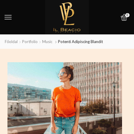
0
Főoldal
Portfolio
Music
Potenti Adipiscing Blandit