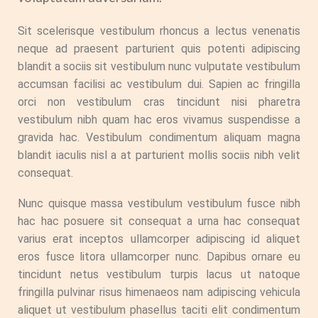
Sit scelerisque vestibulum rhoncus a lectus venenatis
neque ad praesent parturient quis potenti adipiscing
blandit a sociis sit vestibulum nunc vulputate vestibulum
accumsan facilisi ac vestibulum dui. Sapien ac fringilla
orci non vestibulum cras tincidunt nisi pharetra
vestibulum nibh quam hac eros vivamus suspendisse a
gravida hac. Vestibulum condimentum aliquam magna
blandit iaculis nisl a at parturient mollis sociis nibh velit
consequat.
Nunc quisque massa vestibulum vestibulum fusce nibh
hac hac posuere sit consequat a urna hac consequat
varius erat inceptos ullamcorper adipiscing id aliquet
eros fusce litora ullamcorper nunc. Dapibus ornare eu
tincidunt netus vestibulum turpis lacus ut natoque
fringilla pulvinar risus himenaeos nam adipiscing vehicula
aliquet ut vestibulum phasellus taciti elit condimentum