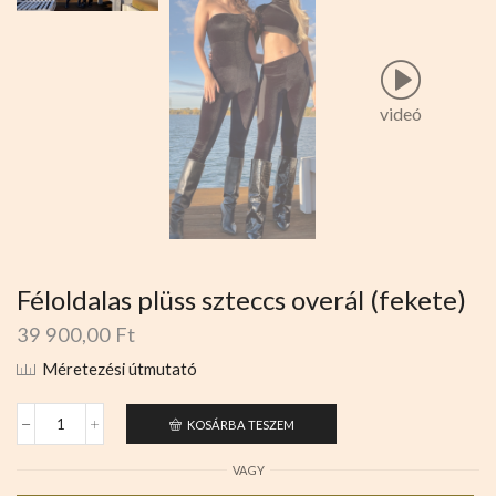
videó
Féloldalas plüss szteccs overál (fekete)
39 900,00
Ft
Méretezési útmutató
KOSÁRBA TESZEM
VAGY