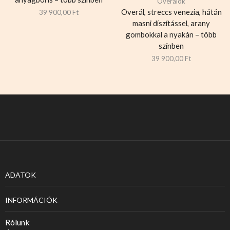
Overálok
Overál, streccs venezia, hátán
39 900,00
Ft
masni díszítássel, arany
gombokkal a nyakán – több
színben
39 900,00
Ft
ADATOK
INFORMÁCIÓK
Rólunk