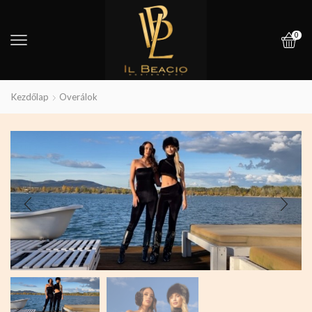
0
Kezdőlap
Overálok