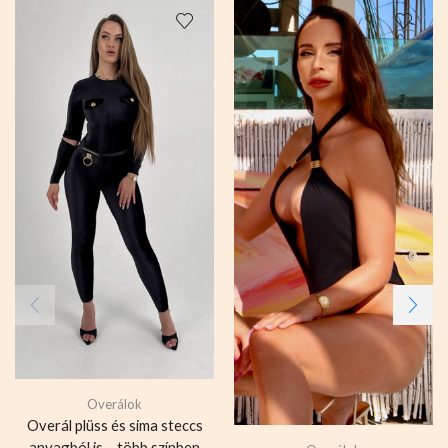
Overálok
Overál plüss és sima steccs
anyagból is – több színben